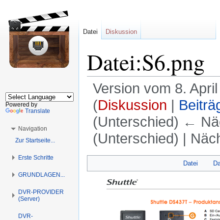
Datei
Diskussion
Datei:S6.png
Version vom 8. Apri
(
Diskussion
|
Beiträ
Powered by
Translate
(Unterschied) ← Näc
Navigation
(Unterschied) | Näc
Zur Startseite...
Erste Schritte
Zur
Zur
Datei
Da
Navigation
Suche
GRUNDLAGEN...
springen
springen
DVR-PROVIDER
(Server)
DVR-