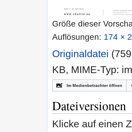
Größe dieser Vorsch
Auflösungen:
174 × 2
Originaldatei
‎
(759
KB, MIME-Typ:
i
n
Im Medienbetrachter öffnen
Dateiversionen
Klicke auf einen 