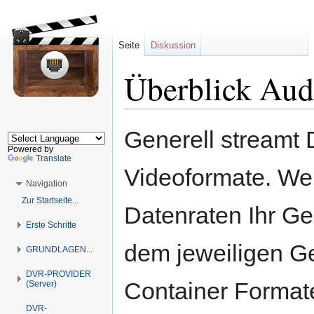
Seite
Diskussion
Überblick Aud
Zur
Zur
Generell streamt 
Navigation
Suche
Powered by
springen
springen
Translate
Videoformate. We
Navigation
Zur Startseite...
Datenraten Ihr Ge
Erste Schritte
dem jeweiligen Ge
GRUNDLAGEN...
DVR-PROVIDER
Container Forma
(Server)
DVR-