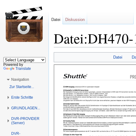
Datei
Diskussion
Datei:DH470-
Zur
Zur
Datei
Da
Navigation
Suche
Powered by
springen
springen
Translate
Navigation
Zur Startseite...
Erste Schritte
GRUNDLAGEN...
DVR-PROVIDER
(Server)
DVR-