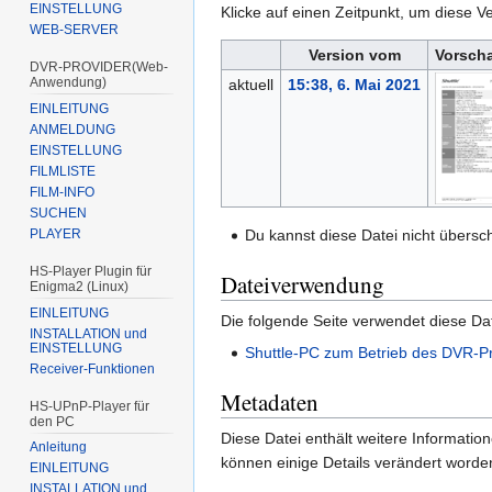
EINSTELLUNG
Klicke auf einen Zeitpunkt, um diese Ve
WEB-SERVER
Version vom
Vorsch
DVR-PROVIDER(Web-
Anwendung)
aktuell
15:38, 6. Mai 2021
EINLEITUNG
ANMELDUNG
EINSTELLUNG
FILMLISTE
FILM-INFO
SUCHEN
PLAYER
Du kannst diese Datei nicht übersc
HS-Player Plugin für
Dateiverwendung
Enigma2 (Linux)
EINLEITUNG
Die folgende Seite verwendet diese Dat
INSTALLATION und
EINSTELLUNG
Shuttle-PC zum Betrieb des DVR-P
Receiver-Funktionen
Metadaten
HS-UPnP-Player für
den PC
Diese Datei enthält weitere Informati
Anleitung
können einige Details verändert worden
EINLEITUNG
INSTALLATION und