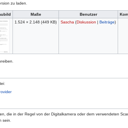
rsion zu laden.
aubild
Maße
Benutzer
Kom
1.524 × 2.148
(449 KB)
Sascha
(
Diskussion
|
Beiträge
)
hreiben.
ei:
rovider
onen, die in der Regel von der Digitalkamera oder dem verwendeten Sc
 sein.