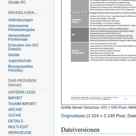
Shuttle-PC
GRUNDLAGEN...
Anforderungen
Arbeisweise
Filmwiedergabe
Verwendbare
Filmformate
Erzeugen von ISO
Dateien
Geräte
Jugendschutz
Bezugsquellen
Filminfos
DVR-PROVIDER
(Server)
UNTERM LOGO
IMPORT
TinyMM IMPORT
Größe dieser Vorschau:
425 × 599 Pixel
.
Weit
ARCHIV
SUCHE
Originaldatei
‎
(1.524 × 2.148 Pixel, Da
DETAILS
MULTI-EDIT
Dateiversionen
WERKZEUGE