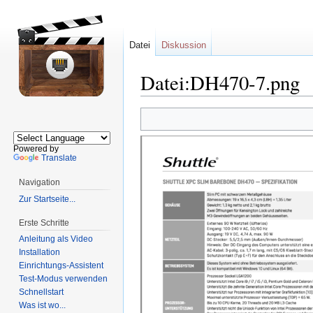
Datei
Diskussion
Datei:DH470-7.png
Zur
Zur
Navigation
Suche
springen
springen
Powered by
Translate
Navigation
Zur Startseite...
Erste Schritte
Anleitung als Video
Installation
Einrichtungs-Assistent
Test-Modus verwenden
Schnellstart
Was ist wo...