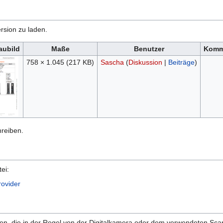
rsion zu laden.
aubild
Maße
Benutzer
Komm
758 × 1.045
(217 KB)
Sascha
(
Diskussion
|
Beiträge
)
hreiben.
ei:
rovider
onen, die in der Regel von der Digitalkamera oder dem verwendeten Sc