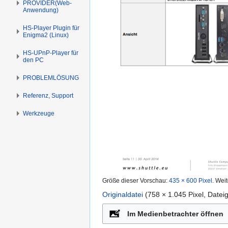
PROVIDER(Web-
Anwendung)
HS-Player Plugin für
Enigma2 (Linux)
HS-UPnP-Player für
den PC
PROBLEMLÖSUNG
Referenz, Support
Werkzeuge
Größe dieser Vorschau:
435 × 600 Pixel
.
Weit
Originaldatei
‎
(758 × 1.045 Pixel, Date
tion
Im Medienbetrachter öffnen