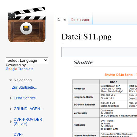
Datei
Diskussion
Datei:S11.png
Zur
Zur
Navigation
Suche
springen
springen
Powered by
Translate
Navigation
Zur Startseite...
Erste Schritte
GRUNDLAGEN...
DVR-PROVIDER
(Server)
DVR-