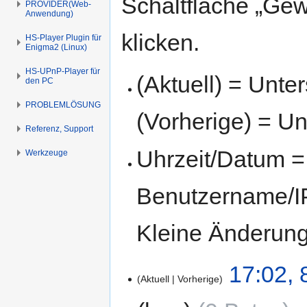
Schaltfläche „Gew
PROVIDER(Web-
Anwendung)
klicken.
HS-Player Plugin für
Enigma2 (Linux)
HS-UPnP-Player für
(Aktuell) = Unte
den PC
PROBLEMLÖSUNG
(Vorherige) = Un
Referenz, Support
Uhrzeit/Datum = 
Werkzeuge
Benutzername/IP
Kleine Änderun
17:02, 
Aktuell
Vorherige