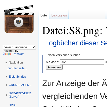
Datei
Diskussion
Datei:S8.png: 
Logbücher dieser Se
Powered by
Zur
Zur
Translate
Nach Versionen suchen
Navigation
Suche
bis Jahr:
u
Navigation
springen
springen
Zur Startseite...
Erste Schritte
Zur Anzeige der 
GRUNDLAGEN...
vergleichenden V
DVR-PROVIDER
(Server)
DVR-