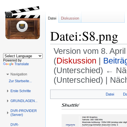
Datei
Diskussion
Datei:S8.png
Version vom 8. Apri
(
Diskussion
|
Beiträ
Powered by
Translate
(Unterschied) ← Näc
Navigation
(Unterschied) | Näc
Zur Startseite...
Erste Schritte
Zur
Zur
Datei
Da
Navigation
Suche
GRUNDLAGEN...
springen
springen
DVR-PROVIDER
(Server)
DVR-