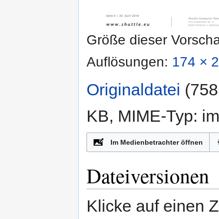
Größe dieser Vorsch
Auflösungen:
174 × 2
Originaldatei
‎
(758
KB, MIME-Typ:
i
n
Im Medienbetrachter öffnen
Dateiversionen
Klicke auf einen 