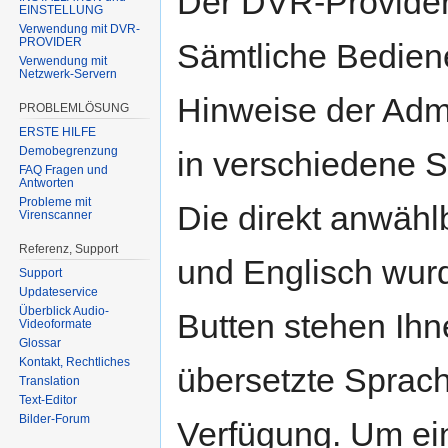
Der DVR-Provider 
EINSTELLUNG
Verwendung mit DVR-
PROVIDER
Sämtliche Bedie
Verwendung mit
Netzwerk-Servern
Hinweise der Adm
PROBLEMLÖSUNG
ERSTE HILFE
Demobegrenzung
in verschiedene 
FAQ Fragen und
Antworten
Probleme mit
Die direkt anwäh
Virenscanner
Referenz, Support
und Englisch wurd
Support
Updateservice
Überblick Audio-
Butten stehen Ihn
Videoformate
Glossar
Kontakt, Rechtliches
übersetzte Sprach
Translation
Text-Editor
Bilder-Forum
Verfügung. Um ein