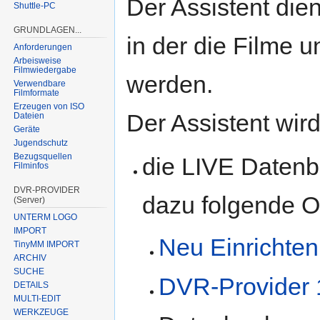
Der Assistent di
Shuttle-PC
GRUNDLAGEN...
in der die Filme u
Anforderungen
Arbeisweise
Filmwiedergabe
werden.
Verwendbare
Filmformate
Erzeugen von ISO
Der Assistent wir
Dateien
Geräte
Jugendschutz
Bezugsquellen
die LIVE Datenba
Filminfos
DVR-PROVIDER
dazu folgende O
(Server)
UNTERM LOGO
IMPORT
Neu Einrichten
TinyMM IMPORT
ARCHIV
SUCHE
DVR-Provider 
DETAILS
MULTI-EDIT
WERKZEUGE