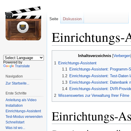
Seite
Diskussion
Einrichtungs-A
Zur
Zur
Inhaltsverzeichnis
Navigation
Suche
Powered by
1
Einrichtungs-Assistent
springen
springen
Translate
1.1
Einrichtungs-Assistent: Programm-
1.2
Einrichtungs-Assistent: Test-Daten 
Navigation
1.3
Einrichtungs-Assistent: Datenbank n
Zur Startseite...
1.4
Einrichtungs-Assistent: DVR-Provide
Erste Schritte
2
Wissenswertes zur Verwaltung Ihrer Filme
Anleitung als Video
Installation
Einrichtungs-As
Einrichtungs-Assistent
Test-Modus verwenden
Schnellstart
Was ist wo...