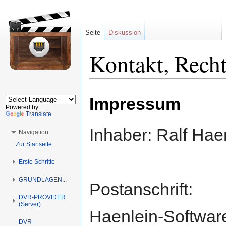
Seite
Diskussion
Kontakt, Recht
Zur
Zur
Impressum
Navigation
Suche
Powered by
springen
springen
Translate
Inhaber: Ralf Hae
Navigation
Zur Startseite...
Erste Schritte
GRUNDLAGEN...
Postanschrift:
DVR-PROVIDER
(Server)
Haenlein-Softwar
DVR-