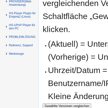
vergleichenden V
PROVIDER(Web-
Anwendung)
HS-Player Plugin für
Schaltfläche „Gew
Enigma2 (Linux)
HS-UPnP-Player für
klicken.
den PC
PROBLEMLÖSUNG
(Aktuell) = Unte
Referenz, Support
Werkzeuge
(Vorherige) = Un
Uhrzeit/Datum = 
Benutzername/IP
Kleine Änderun