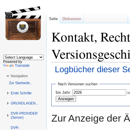
Seite
Diskussion
Kontakt, Recht
Versionsgesch
Powered by
Translate
Logbücher dieser Se
Navigation
Zur
Zur
Zur Startseite...
Nach Versionen suchen
Navigation
Suche
bis Jahr:
u
Erste Schritte
springen
springen
GRUNDLAGEN...
DVR-PROVIDER
Zur Anzeige der 
(Server)
DVR-