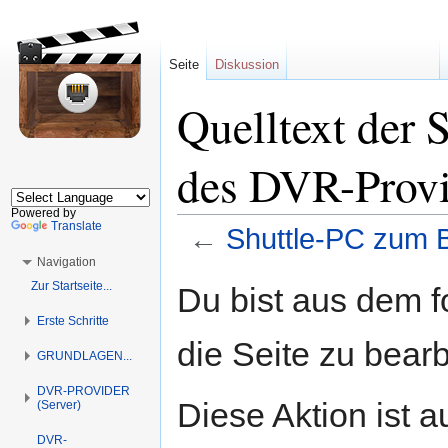
Seite
Diskussion
Quelltext der 
des DVR-Provi
Powered by
Translate
←
Shuttle-PC zum 
Navigation
Zur
Zur
Zur Startseite...
Du bist aus dem f
Navigation
Suche
Erste Schritte
springen
springen
die Seite zu bearb
GRUNDLAGEN...
DVR-PROVIDER
Diese Aktion ist a
(Server)
DVR-