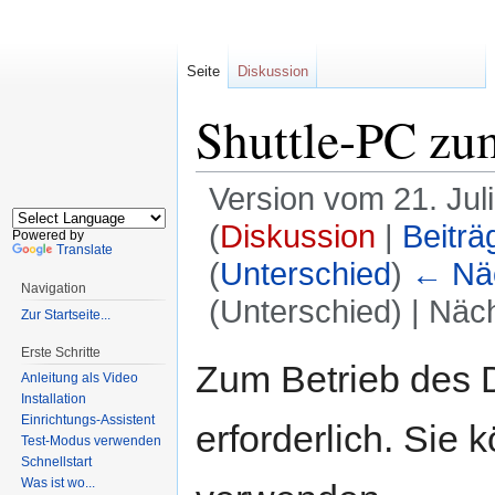
Seite
Diskussion
Shuttle-PC zu
Version vom 21. Jul
(
Diskussion
|
Beiträ
Powered by
Translate
(
Unterschied
)
← Näc
Navigation
(Unterschied) | Näc
Zur Startseite...
Erste Schritte
Zur
Zur
Zum Betrieb des D
Anleitung als Video
Navigation
Suche
Installation
springen
springen
Einrichtungs-Assistent
erforderlich. Sie
Test-Modus verwenden
Schnellstart
Was ist wo...