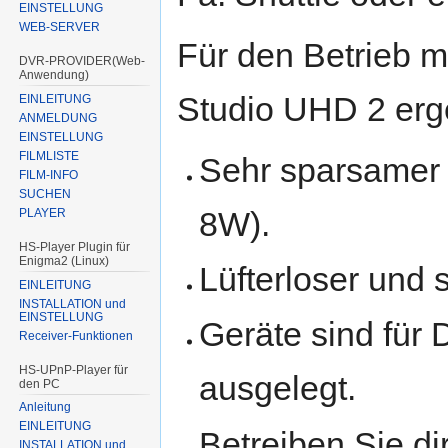
EINSTELLUNG
WEB-SERVER
Für den Betrieb 
DVR-PROVIDER(Web-
Anwendung)
Studio UHD 2 erge
EINLEITUNG
ANMELDUNG
EINSTELLUNG
FILMLISTE
Sehr sparsamer 
FILM-INFO
SUCHEN
8W).
PLAYER
HS-Player Plugin für
Enigma2 (Linux)
Lüfterloser und 
EINLEITUNG
INSTALLATION und
EINSTELLUNG
Geräte sind für 
Receiver-Funktionen
HS-UPnP-Player für
ausgelegt.
den PC
Anleitung
EINLEITUNG
Betreiben Sie d
INSTALLATION und