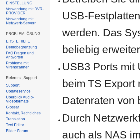
EINSTELLUNG
Verwendung mit DVR-
USB-Festplatten
PROVIDER
Verwendung mit
Netzwerk-Servern
werden. Das Sy
PROBLEMLÖSUNG
ERSTE HILFE
beliebig erweiter
Demobegrenzung
FAQ Fragen und
Antworten
USB3 Ports mit 
Probleme mit
Virenscanner
Referenz, Support
beim TS Export
Support
Updateservice
Datenraten von 
Überblick Audio-
Videoformate
Glossar
Kontakt, Rechtliches
Durch Netzwerkfr
Translation
Text-Editor
auch als NAS i
Bilder-Forum