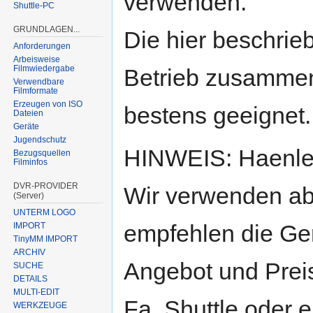
verwenden.
Shuttle-PC
GRUNDLAGEN...
Die hier beschrie
Anforderungen
Arbeisweise
Filmwiedergabe
Betrieb zusammen
Verwendbare
Filmformate
Erzeugen von ISO
bestens geeignet.
Dateien
Geräte
Jugendschutz
HINWEIS: Haenlei
Bezugsquellen
Filminfos
DVR-PROVIDER
Wir verwenden ab
(Server)
UNTERM LOGO
empfehlen die Ger
IMPORT
TinyMM IMPORT
ARCHIV
Angebot und Preis
SUCHE
DETAILS
MULTI-EDIT
Fa. Shuttle oder 
WERKZEUGE