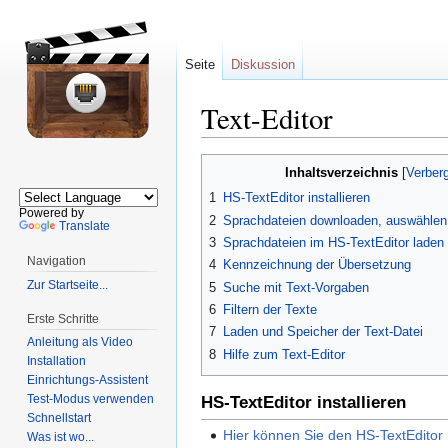
Seite
Diskussion
Text-Editor
Zur
Zur
Inhaltsverzeichnis
Navigation
Suche
1
HS-TextEditor installieren
springen
springen
Powered by
2
Sprachdateien downloaden, auswählen
Translate
3
Sprachdateien im HS-TextEditor laden
Navigation
4
Kennzeichnung der Übersetzung
Zur Startseite...
5
Suche mit Text-Vorgaben
6
Filtern der Texte
Erste Schritte
7
Laden und Speicher der Text-Datei
Anleitung als Video
8
Hilfe zum Text-Editor
Installation
Einrichtungs-Assistent
Test-Modus verwenden
HS-TextEditor installieren
Schnellstart
Hier können Sie den HS-TextEditor 
Was ist wo...