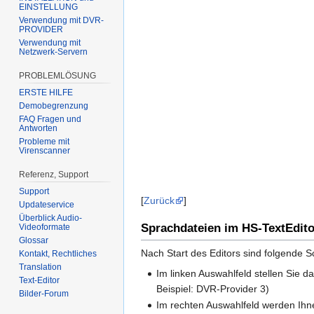
EINSTELLUNG
Verwendung mit DVR-
PROVIDER
Verwendung mit
Netzwerk-Servern
PROBLEMLÖSUNG
ERSTE HILFE
Demobegrenzung
FAQ Fragen und
Antworten
Probleme mit
Virenscanner
Referenz, Support
Support
[
Zurück
]
Updateservice
Überblick Audio-
Sprachdateien im HS-TextEdito
Videoformate
Glossar
Nach Start des Editors sind folgende S
Kontakt, Rechtliches
Translation
Im linken Auswahlfeld stellen Sie 
Text-Editor
Beispiel: DVR-Provider 3)
Bilder-Forum
Im rechten Auswahlfeld werden Ihn