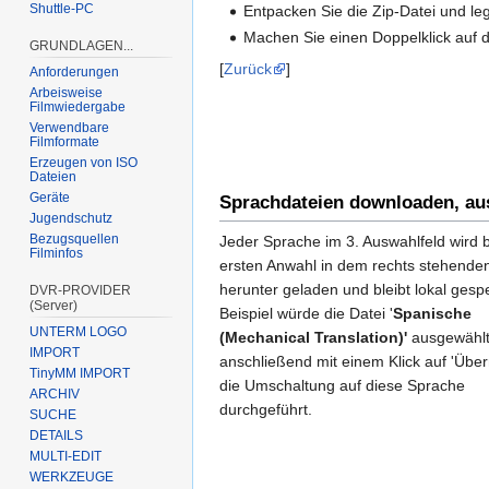
Shuttle-PC
Entpacken Sie die Zip-Datei und lege
Machen Sie einen Doppelklick auf 
GRUNDLAGEN...
[
Zurück
]
Anforderungen
Arbeisweise
Filmwiedergabe
Verwendbare
Filmformate
Erzeugen von ISO
Dateien
Geräte
Sprachdateien downloaden, au
Jugendschutz
Bezugsquellen
Jeder Sprache im 3. Auswahlfeld wird b
Filminfos
ersten Anwahl in dem rechts stehende
herunter geladen und bleibt lokal gespe
DVR-PROVIDER
(Server)
Beispiel würde die Datei '
Spanische
UNTERM LOGO
(Mechanical Translation)'
ausgewählt
IMPORT
anschließend mit einem Klick auf 'Übe
TinyMM IMPORT
die Umschaltung auf diese Sprache
ARCHIV
durchgeführt.
SUCHE
DETAILS
MULTI-EDIT
WERKZEUGE